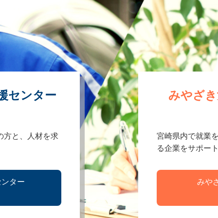
援センター
みやざき
の方と、人材を求
宮崎県内で就業
る企業をサポー
センター
みや