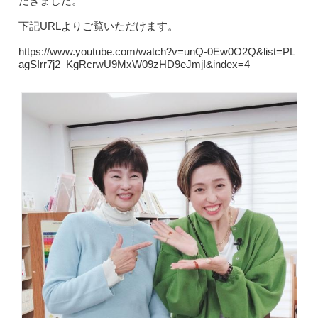
だきました。
下記URLよりご覧いただけます。
https://www.youtube.com/watch?v=unQ-0Ew0O2Q&list=PL
agSIrr7j2_KgRcrwU9MxW09zHD9eJmjI&index=4