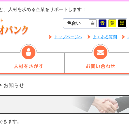
と、人材を求める企業をサポートします！
色合い
白
青
黄
黒
トップページへ
よくある質問
> お知らせ
できます。