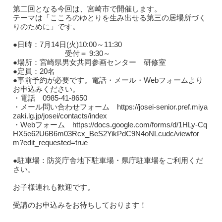
第二回となる今回は、宮崎市で開催します。
テーマは「こころのゆとりを生み出せる第三の居場所づく
りのために」です。
●日時：7月14日(火)10:00～11:30
受付＝ 9:30～
●場所：宮崎県男女共同参画センター 研修室
●定員：20名
●事前予約が必要です。電話・メール・Webフォームより
お申込みください。
・電話 0985-41-8650
・メール問い合わせフォーム https://josei-senior.pref.miya
zaki.lg.jp/josei/contacts/index
・Webフォーム https://docs.google.com/forms/d/1HLy-Cq
HX5e62U6B6m03Rcx_BeS2YikPdC9N4oNLcudc/viewfor
m?edit_requested=true
●駐車場：防災庁舎地下駐車場・県庁駐車場をご利用くだ
さい。
お子様連れも歓迎です。
受講のお申込みをお待ちしております！